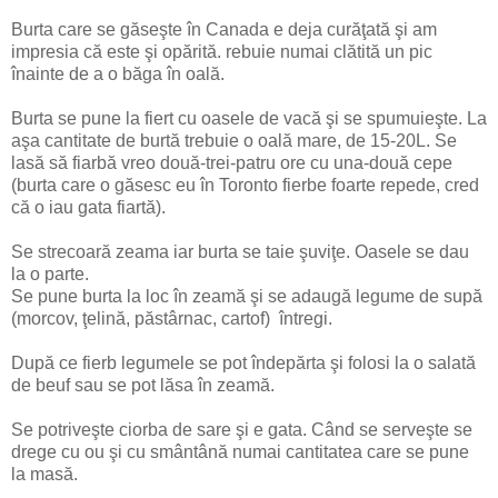
Burta care se găseşte în Canada e deja curăţată şi am
impresia că este şi opărită. rebuie numai clătită un pic
înainte de a o băga în oală.
Burta se pune la fiert cu oasele de vacă şi se spumuieşte. La
aşa cantitate de burtă trebuie o oală mare, de 15-20L. Se
lasă să fiarbă vreo două-trei-patru ore cu una-două cepe
(burta care o găsesc eu în Toronto fierbe foarte repede, cred
că o iau gata fiartă).
Se strecoară zeama iar burta se taie şuviţe. Oasele se dau
la o parte.
Se pune burta la loc în zeamă şi se adaugă legume de supă
(morcov, ţelină, păstârnac, cartof) întregi.
După ce fierb legumele se pot îndepărta şi folosi la o salată
de beuf sau se pot lăsa în zeamă.
Se potriveşte ciorba de sare şi e gata. Când se serveşte se
drege cu ou şi cu smântână numai cantitatea care se pune
la masă.