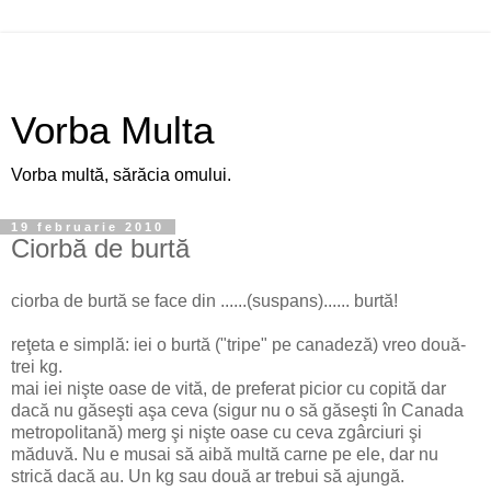
Vorba Multa
Vorba multă, sărăcia omului.
19 februarie 2010
Ciorbă de burtă
ciorba de burtă se face din ......(suspans)...... burtă!
reţeta e simplă: iei o burtă ("tripe" pe canadeză) vreo două-
trei kg.
mai iei nişte oase de vită, de preferat picior cu copită dar
dacă nu găseşti aşa ceva (sigur nu o să găseşti în Canada
metropolitană) merg şi nişte oase cu ceva zgârciuri şi
măduvă. Nu e musai să aibă multă carne pe ele, dar nu
strică dacă au. Un kg sau două ar trebui să ajungă.