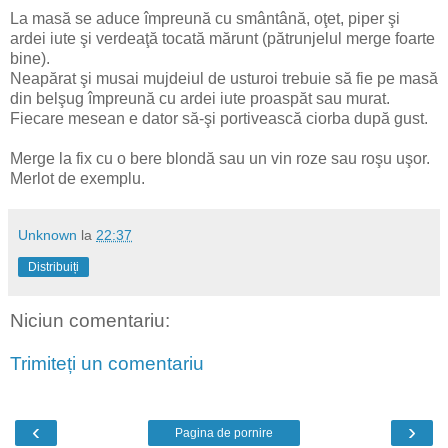
La masă se aduce împreună cu smântână, oţet, piper şi
ardei iute şi verdeaţă tocată mărunt (pătrunjelul merge foarte
bine).
Neapărat şi musai mujdeiul de usturoi trebuie să fie pe masă
din belşug împreună cu ardei iute proaspăt sau murat.
Fiecare mesean e dator să-şi portivească ciorba după gust.
Merge la fix cu o bere blondă sau un vin roze sau roşu uşor.
Merlot de exemplu.
Unknown
la
22:37
Distribuiți
Niciun comentariu:
Trimiteți un comentariu
‹
›
Pagina de pornire